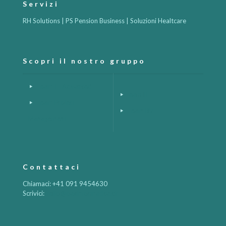
Servizi
RH Solutions | PS Pension Business | Soluzioni Healtcare
Scopri il nostro gruppo
Team IT Advanced
Team H
Team Project
Team Biz
Management
Contattaci
Chiamaci: +41 091 9454630
Scrivici:
hello@oasinformatica.ch